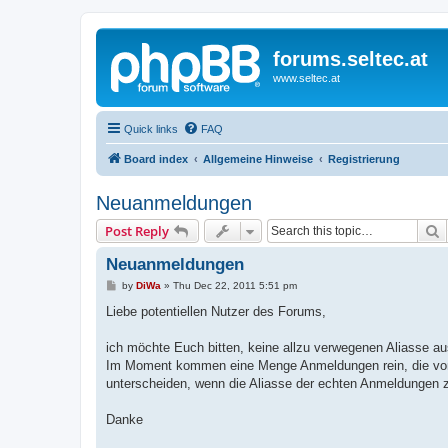
forums.seltec.at
www.seltec.at
Quick links
FAQ
Board index
Allgemeine Hinweise
Registrierung
Neuanmeldungen
S
Post Reply
Neuanmeldungen
P
by
DiWa
»
Thu Dec 22, 2011 5:51 pm
o
s
Liebe potentiellen Nutzer des Forums,
t
ich möchte Euch bitten, keine allzu verwegenen Aliasse a
Im Moment kommen eine Menge Anmeldungen rein, die von S
unterscheiden, wenn die Aliasse der echten Anmeldungen 
Danke