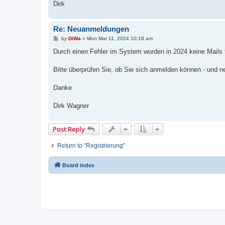
Dirk
Re: Neuanmeldungen
P
by
DiWa
»
Mon Mar 11, 2024 10:18 am
o
s
Durch einen Fehler im System wurden in 2024 keine Mails f
t
Bitte überprüfen Sie, ob Sie sich anmelden können - und n
Danke
Dirk Wagner
Post Reply
Return to “Registrierung”
Board index