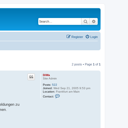
Search
Advanced search
Register
Login
2 posts • Page
1
of
1
DiWa
Site Admin
Posts:
522
Joined:
Wed Sep 21, 2005 9:53 pm
Location:
Frankfurt am Main
C
Contact:
o
n
eldungen zu
t
a
men.
c
t
D
i
W