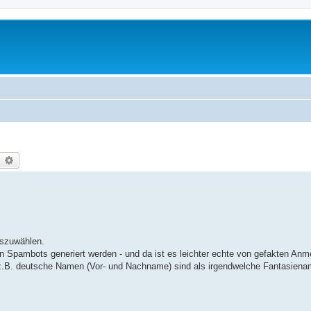
earch
Advanced search
uszuwählen.
pambots generiert werden - und da ist es leichter echte von gefakten Anm
z.B. deutsche Namen (Vor- und Nachname) sind als irgendwelche Fantasiena