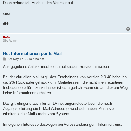
Dann nehme ich Euch in den Verteiler auf.
ciao
dirk
DiWa
Site Admin
Re: Informationen per E-Mail
P
Sat May 17, 2014 6:54 pm
o
s
Aus gegebene Anlass möchte ich auf diesen Service hinweisen.
t
Bei der aktuellen Mail bzgl. des Erscheinens von Version 2.0.40 habe ich
ca. 2% Rückläufer gehabt - d.h. Mailadressen, die nicht mehr existieren.
Insbesondere für Lizenzinhaber ist es ärgerlich, wenn sie auf diesem Weg
keine Informationen erhalten.
Das gilt übrigens auch für an LA.net angemeldete User, die nach
Zugangserteilung die E-Mail-Adresse gewechselt haben: Auch sie
erhalten keine Mails mehr vom System.
Im eigenen Interesse deswegen bei Adressänderungen: Informiert uns.