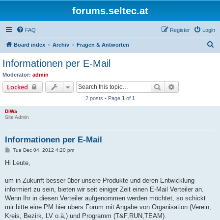
forums.seltec.at
FAQ
Register
Login
S
Board index
Archiv
Fragen & Antworten
e
Informationen per E-Mail
a
Moderator:
admin
r
Search
Advanced sear
Locked
c
2 posts • Page
1
of
1
h
DiWa
Site Admin
Informationen per E-Mail
P
Tue Dec 04, 2012 4:20 pm
o
s
Hi Leute,
t
um in Zukunft besser über unsere Produkte und deren Entwicklung
informiert zu sein, bieten wir seit einiger Zeit einen E-Mail Verteiler an.
Wenn Ihr in diesen Verteiler aufgenommen werden möchtet, so schickt
mir bitte eine PM hier übers Forum mit Angabe von Organisation (Verein,
Kreis, Bezirk, LV o.ä,) und Programm (T&F,RUN,TEAM).