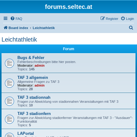
forums.seltec.at
FAQ
Register
Login
S
Board index
Leichtathletik
e
Leichtathletik
a
Forum
r
c
Bugs & Fehler
Fehlerbeschreibungen bitte hier posten.
h
Moderator:
admin
Topics:
145
TAF 3 allgemein
Allgemeine Fragen zu TAF 3
Moderator:
admin
Topics:
28
TAF 3 stadionnah
Fragen zur Abwicklung von stadionnahen Veranstaltungen mit TAF 3
Topics:
10
TAF 3 stadionfern
Fragen zur Abwicklung stadionferner Veranstaltungen mit TAF 3 - "Ausdauer"-
Funktionalität
Topics:
5
LAPortal