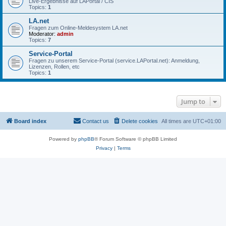
Live-Ergebnisse auf LAPortal / CIS
Topics:
1
LA.net
Fragen zum Online-Meldesystem LA.net
Moderator:
admin
Topics:
7
Service-Portal
Fragen zu unserem Service-Portal (service.LAPortal.net): Anmeldung,
Lizenzen, Rollen, etc
Topics:
1
Jump to
Board index
Contact us
Delete cookies
All times are
UTC+01:00
Powered by
phpBB
® Forum Software © phpBB Limited
Privacy
|
Terms