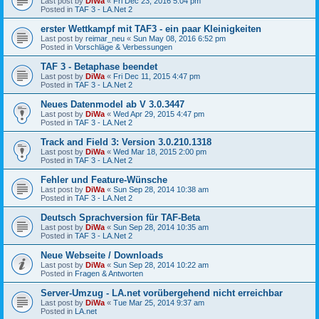
Last post by
DiWa
«
Fri Dec 23, 2016 5:04 pm
Posted in
TAF 3 - LA.Net 2
erster Wettkampf mit TAF3 - ein paar Kleinigkeiten
Last post by
reimar_neu
«
Sun May 08, 2016 6:52 pm
Posted in
Vorschläge & Verbessungen
TAF 3 - Betaphase beendet
Last post by
DiWa
«
Fri Dec 11, 2015 4:47 pm
Posted in
TAF 3 - LA.Net 2
Neues Datenmodel ab V 3.0.3447
Last post by
DiWa
«
Wed Apr 29, 2015 4:47 pm
Posted in
TAF 3 - LA.Net 2
Track and Field 3: Version 3.0.210.1318
Last post by
DiWa
«
Wed Mar 18, 2015 2:00 pm
Posted in
TAF 3 - LA.Net 2
Fehler und Feature-Wünsche
Last post by
DiWa
«
Sun Sep 28, 2014 10:38 am
Posted in
TAF 3 - LA.Net 2
Deutsch Sprachversion für TAF-Beta
Last post by
DiWa
«
Sun Sep 28, 2014 10:35 am
Posted in
TAF 3 - LA.Net 2
Neue Webseite / Downloads
Last post by
DiWa
«
Sun Sep 28, 2014 10:22 am
Posted in
Fragen & Antworten
Server-Umzug - LA.net vorübergehend nicht erreichbar
Last post by
DiWa
«
Tue Mar 25, 2014 9:37 am
Posted in
LA.net