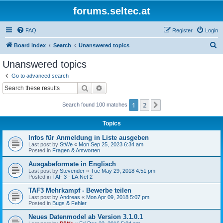
forums.seltec.at
FAQ
Register
Login
S
Board index
Search
Unanswered topics
e
Unanswered topics
a
Go to advanced search
r
Search
Advanced search
c
1
2
Next
Search found 100 matches
h
Topics
Infos für Anmeldung in Liste ausgeben
Last post by
StWe
«
Mon Sep 25, 2023 6:34 am
Posted in
Fragen & Antworten
Ausgabeformate in Englisch
Last post by
Stevender
«
Tue May 29, 2018 4:51 pm
Posted in
TAF 3 - LA.Net 2
TAF3 Mehrkampf - Bewerbe teilen
Last post by
Andreas
«
Mon Apr 09, 2018 5:07 pm
Posted in
Bugs & Fehler
Neues Datenmodel ab Version 3.1.0.1