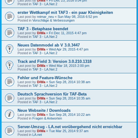
Last post by
DiWa
«
Fri Dec 23, 2016 5:04 pm
Posted in
TAF 3 - LA.Net 2
erster Wettkampf mit TAF3 - ein paar Kleinigkeiten
Last post by
reimar_neu
«
Sun May 08, 2016 6:52 pm
Posted in
Vorschläge & Verbessungen
TAF 3 - Betaphase beendet
Last post by
DiWa
«
Fri Dec 11, 2015 4:47 pm
Posted in
TAF 3 - LA.Net 2
Neues Datenmodel ab V 3.0.3447
Last post by
DiWa
«
Wed Apr 29, 2015 4:47 pm
Posted in
TAF 3 - LA.Net 2
Track and Field 3: Version 3.0.210.1318
Last post by
DiWa
«
Wed Mar 18, 2015 2:00 pm
Posted in
TAF 3 - LA.Net 2
Fehler und Feature-Wünsche
Last post by
DiWa
«
Sun Sep 28, 2014 10:38 am
Posted in
TAF 3 - LA.Net 2
Deutsch Sprachversion für TAF-Beta
Last post by
DiWa
«
Sun Sep 28, 2014 10:35 am
Posted in
TAF 3 - LA.Net 2
Neue Webseite / Downloads
Last post by
DiWa
«
Sun Sep 28, 2014 10:22 am
Posted in
Fragen & Antworten
Server-Umzug - LA.net vorübergehend nicht erreichbar
Last post by
DiWa
«
Tue Mar 25, 2014 9:37 am
Posted in
LA.net