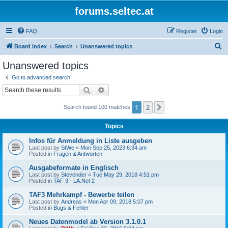
forums.seltec.at
FAQ
Register
Login
S
Board index
Search
Unanswered topics
e
Unanswered topics
a
Go to advanced search
r
Search
Advanced search
c
1
2
Next
Search found 100 matches
h
Topics
Infos für Anmeldung in Liste ausgeben
Last post by
StWe
«
Mon Sep 25, 2023 6:34 am
Posted in
Fragen & Antworten
Ausgabeformate in Englisch
Last post by
Stevender
«
Tue May 29, 2018 4:51 pm
Posted in
TAF 3 - LA.Net 2
TAF3 Mehrkampf - Bewerbe teilen
Last post by
Andreas
«
Mon Apr 09, 2018 5:07 pm
Posted in
Bugs & Fehler
Neues Datenmodel ab Version 3.1.0.1