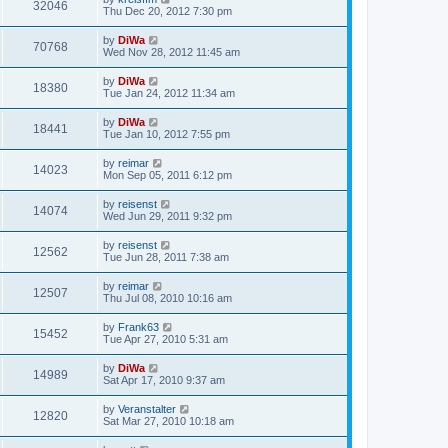
32046
Thu Dec 20, 2012 7:30 pm
by
DiWa
70768
Wed Nov 28, 2012 11:45 am
by
DiWa
18380
Tue Jan 24, 2012 11:34 am
by
DiWa
18441
Tue Jan 10, 2012 7:55 pm
by
reimar
14023
Mon Sep 05, 2011 6:12 pm
by
reisenst
14074
Wed Jun 29, 2011 9:32 pm
by
reisenst
12562
Tue Jun 28, 2011 7:38 am
by
reimar
12507
Thu Jul 08, 2010 10:16 am
by
Frank63
15452
Tue Apr 27, 2010 5:31 am
by
DiWa
14989
Sat Apr 17, 2010 9:37 am
by
Veranstalter
12820
Sat Mar 27, 2010 10:18 am