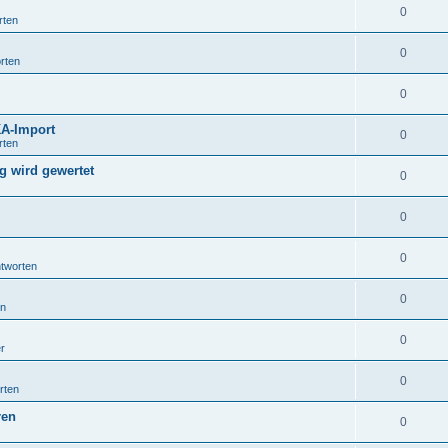
0
rten
0
rten
0
KA-Import
0
rten
g wird gewertet
0
0
0
tworten
0
en
0
r
0
rten
ren
0