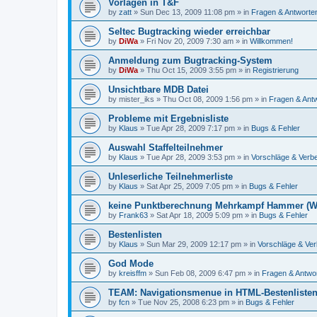
Vorlagen in T&F
by
zatt
»
Sun Dec 13, 2009 11:08 pm
» in
Fragen & Antworte
Seltec Bugtracking wieder erreichbar
by
DiWa
»
Fri Nov 20, 2009 7:30 am
» in
Willkommen!
Anmeldung zum Bugtracking-System
by
DiWa
»
Thu Oct 15, 2009 3:55 pm
» in
Registrierung
Unsichtbare MDB Datei
by
mister_iks
»
Thu Oct 08, 2009 1:56 pm
» in
Fragen & Ant
Probleme mit Ergebnisliste
by
Klaus
»
Tue Apr 28, 2009 7:17 pm
» in
Bugs & Fehler
Auswahl Staffelteilnehmer
by
Klaus
»
Tue Apr 28, 2009 3:53 pm
» in
Vorschläge & Ver
Unleserliche Teilnehmerliste
by
Klaus
»
Sat Apr 25, 2009 7:05 pm
» in
Bugs & Fehler
keine Punktberechnung Mehrkampf Hammer (W
by
Frank63
»
Sat Apr 18, 2009 5:09 pm
» in
Bugs & Fehler
Bestenlisten
by
Klaus
»
Sun Mar 29, 2009 12:17 pm
» in
Vorschläge & Ve
God Mode
by
kreisffm
»
Sun Feb 08, 2009 6:47 pm
» in
Fragen & Antwo
TEAM: Navigationsmenue in HTML-Bestenlisten
by
fcn
»
Tue Nov 25, 2008 6:23 pm
» in
Bugs & Fehler