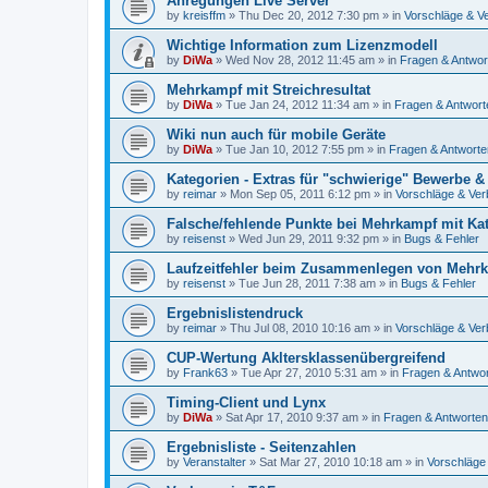
Anregungen Live Server
by
kreisffm
»
Thu Dec 20, 2012 7:30 pm
» in
Vorschläge & V
Wichtige Information zum Lizenzmodell
by
DiWa
»
Wed Nov 28, 2012 11:45 am
» in
Fragen & Antwor
Mehrkampf mit Streichresultat
by
DiWa
»
Tue Jan 24, 2012 11:34 am
» in
Fragen & Antwort
Wiki nun auch für mobile Geräte
by
DiWa
»
Tue Jan 10, 2012 7:55 pm
» in
Fragen & Antworte
Kategorien - Extras für "schwierige" Bewerbe &
by
reimar
»
Mon Sep 05, 2011 6:12 pm
» in
Vorschläge & Ve
Falsche/fehlende Punkte bei Mehrkampf mit Ka
by
reisenst
»
Wed Jun 29, 2011 9:32 pm
» in
Bugs & Fehler
Laufzeitfehler beim Zusammenlegen von Mehr
by
reisenst
»
Tue Jun 28, 2011 7:38 am
» in
Bugs & Fehler
Ergebnislistendruck
by
reimar
»
Thu Jul 08, 2010 10:16 am
» in
Vorschläge & Ve
CUP-Wertung Akltersklassenübergreifend
by
Frank63
»
Tue Apr 27, 2010 5:31 am
» in
Fragen & Antwo
Timing-Client und Lynx
by
DiWa
»
Sat Apr 17, 2010 9:37 am
» in
Fragen & Antworten
Ergebnisliste - Seitenzahlen
by
Veranstalter
»
Sat Mar 27, 2010 10:18 am
» in
Vorschläge