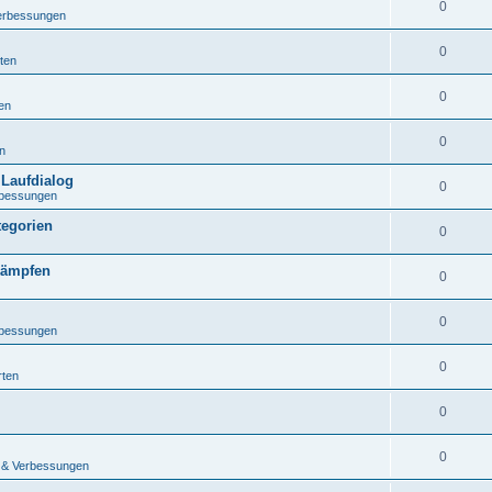
0
erbessungen
0
ten
0
en
0
n
 Laufdialog
0
rbessungen
tegorien
0
kämpfen
0
0
rbessungen
0
rten
0
0
 & Verbessungen