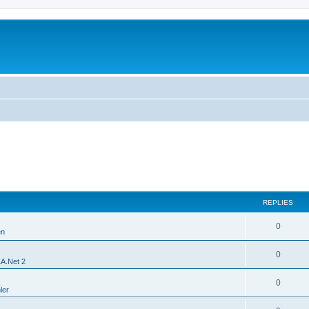
REPLIES
0
en
0
LA.Net 2
0
ler