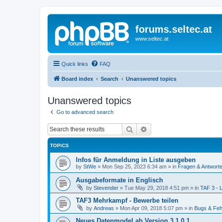
forums.seltec.at
www.seltec.at
Quick links
FAQ
Board index
Search
Unanswered topics
Unanswered topics
Go to advanced search
Search
Advanced search
TOPICS
Infos für Anmeldung in Liste ausgeben
by
StWe
»
Mon Sep 25, 2023 6:34 am
» in
Fragen & Antwort
Ausgabeformate in Englisch
by
Stevender
»
Tue May 29, 2018 4:51 pm
» in
TAF 3 - 
TAF3 Mehrkampf - Bewerbe teilen
by
Andreas
»
Mon Apr 09, 2018 5:07 pm
» in
Bugs & Feh
Neues Datenmodel ab Version 3.1.0.1