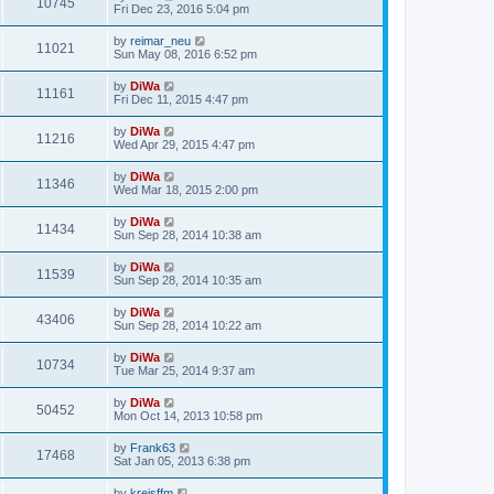
10745
Fri Dec 23, 2016 5:04 pm
by
reimar_neu
11021
Sun May 08, 2016 6:52 pm
by
DiWa
11161
Fri Dec 11, 2015 4:47 pm
by
DiWa
11216
Wed Apr 29, 2015 4:47 pm
by
DiWa
11346
Wed Mar 18, 2015 2:00 pm
by
DiWa
11434
Sun Sep 28, 2014 10:38 am
by
DiWa
11539
Sun Sep 28, 2014 10:35 am
by
DiWa
43406
Sun Sep 28, 2014 10:22 am
by
DiWa
10734
Tue Mar 25, 2014 9:37 am
by
DiWa
50452
Mon Oct 14, 2013 10:58 pm
by
Frank63
17468
Sat Jan 05, 2013 6:38 pm
by
kreisffm