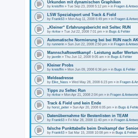
Urkunden mit dynamischen Graphiken
by
kreisffm
»
Tue Sep 23, 2008 5:12 pm
» in
Fragen & Antwo
LSW Spezialsport und Track & Field
by
Frank63
»
Mon Aug 11, 2008 6:49 pm
» in
Fragen & Antwo
„Kleiner“ Erfahrungsbericht mit Seltec RUN
by
rkrkw
»
Tue Jul 22, 2008 7:01 pm
» in
Bugs & Fehler
Automatische Normierung bei bei RUN nach A
by
runnerin
»
Sun Jun 22, 2008 2:50 pm
» in
Fragen & Antwo
Mannschaftswettkampf - Leistung außer Wertun
by
javelin
»
Thu Jun 12, 2008 9:05 am
» in
Bugs & Fehler
Kleiner Probs
by
kreisffm
»
Mon Jun 09, 2008 6:36 pm
» in
Bugs & Fehler
Meldeadresse
by
Eike_Nass
»
Wed May 28, 2008 6:23 pm
» in
Fragen & An
Tipps zu Seltec Run
by
rkrkw
»
Mon Apr 21, 2008 2:04 pm
» in
Fragen & Antwort
Track & Field und kein Ende
by
horst_peter
»
Sun Apr 20, 2008 6:05 pm
» in
Bugs & Fehle
Datenübernahme für Bestenlisten in TEAM
by
Frank63
»
Fri Mar 28, 2008 11:40 pm
» in
Fragen & Antwo
falsche Punkttabelle beim Dreikampf der Senio
by
Frank63
»
Sat Mar 15, 2008 10:08 pm
» in
Bugs & Fehler