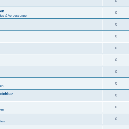
0
ten
0
äge & Verbessungen
0
0
0
0
0
0
ten
eichbar
0
0
ten
0
ten