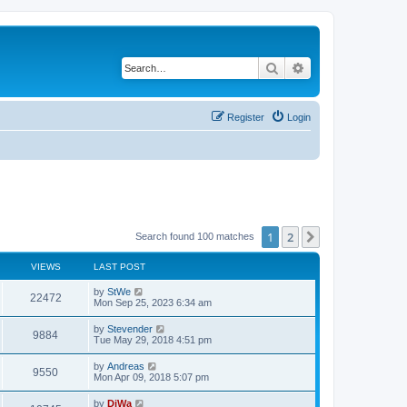
Search
Advanced search
Register
Login
1
2
Next
Search found 100 matches
VIEWS
LAST POST
by
StWe
22472
Mon Sep 25, 2023 6:34 am
by
Stevender
9884
Tue May 29, 2018 4:51 pm
by
Andreas
9550
Mon Apr 09, 2018 5:07 pm
by
DiWa