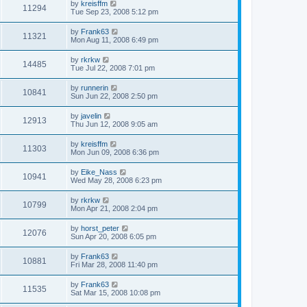
by
kreisffm
11294
Tue Sep 23, 2008 5:12 pm
by
Frank63
11321
Mon Aug 11, 2008 6:49 pm
by
rkrkw
14485
Tue Jul 22, 2008 7:01 pm
by
runnerin
10841
Sun Jun 22, 2008 2:50 pm
by
javelin
12913
Thu Jun 12, 2008 9:05 am
by
kreisffm
11303
Mon Jun 09, 2008 6:36 pm
by
Eike_Nass
10941
Wed May 28, 2008 6:23 pm
by
rkrkw
10799
Mon Apr 21, 2008 2:04 pm
by
horst_peter
12076
Sun Apr 20, 2008 6:05 pm
by
Frank63
10881
Fri Mar 28, 2008 11:40 pm
by
Frank63
11535
Sat Mar 15, 2008 10:08 pm