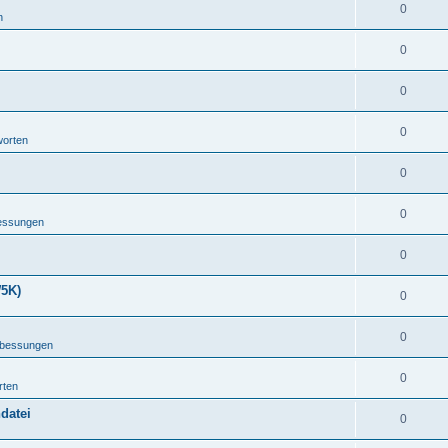
0
n
0
0
0
worten
0
0
bessungen
0
5K)
0
0
rbessungen
0
rten
datei
0