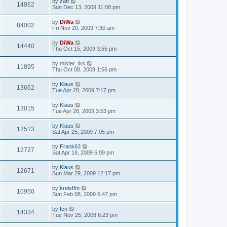
by
zatt
14862
Sun Dec 13, 2009 11:08 pm
by
DiWa
84002
Fri Nov 20, 2009 7:30 am
by
DiWa
14440
Thu Oct 15, 2009 3:55 pm
by
mister_iks
11895
Thu Oct 08, 2009 1:56 pm
by
Klaus
13662
Tue Apr 28, 2009 7:17 pm
by
Klaus
13015
Tue Apr 28, 2009 3:53 pm
by
Klaus
12513
Sat Apr 25, 2009 7:05 pm
by
Frank63
12727
Sat Apr 18, 2009 5:09 pm
by
Klaus
12671
Sun Mar 29, 2009 12:17 pm
by
kreisffm
10950
Sun Feb 08, 2009 6:47 pm
by
fcn
14334
Tue Nov 25, 2008 6:23 pm