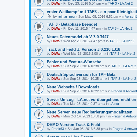
by
DiWa
»
Fri Dec 23, 2016 5:04 pm
» in
TAF 3 - LA.Net 2
erster Wettkampf mit TAF3 - ein paar Kleinigkei
by
reimar_neu
»
Sun May 08, 2016 6:52 pm
» in
Vorschl
TAF 3 - Betaphase beendet
by
DiWa
»
Fri Dec 11, 2015 4:47 pm
» in
TAF 3 - LA.Net 2
Neues Datenmodel ab V 3.0.3447
by
DiWa
»
Wed Apr 29, 2015 4:47 pm
» in
TAF 3 - LA.Net 2
Track and Field 3: Version 3.0.210.1318
by
DiWa
»
Wed Mar 18, 2015 2:00 pm
» in
TAF 3 - LA.Net 2
Fehler und Feature-Wünsche
by
DiWa
»
Sun Sep 28, 2014 10:38 am
» in
TAF 3 - LA.Net 2
Deutsch Sprachversion für TAF-Beta
by
DiWa
»
Sun Sep 28, 2014 10:35 am
» in
TAF 3 - LA.Net 2
Neue Webseite / Downloads
by
DiWa
»
Sun Sep 28, 2014 10:22 am
» in
Fragen & Antwor
Server-Umzug - LA.net vorübergehend nicht err
by
DiWa
»
Tue Mar 25, 2014 9:37 am
» in
LA.net
Neue Server, neue Registrierungsmodalitäten
by
DiWa
»
Mon Oct 14, 2013 10:58 pm
» in
Fragen & Antwor
DEMO Version Track & Field
by
Frank63
»
Sat Jan 05, 2013 6:38 pm
» in
Fragen & Antwor