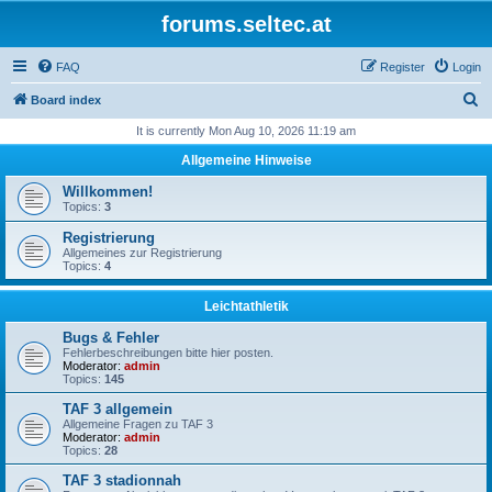
forums.seltec.at
FAQ
Register
Login
S
Board index
e
It is currently Mon Aug 10, 2026 11:19 am
a
Allgemeine Hinweise
r
Willkommen!
c
Topics:
3
h
Registrierung
Allgemeines zur Registrierung
Topics:
4
Leichtathletik
Bugs & Fehler
Fehlerbeschreibungen bitte hier posten.
Moderator:
admin
Topics:
145
TAF 3 allgemein
Allgemeine Fragen zu TAF 3
Moderator:
admin
Topics:
28
TAF 3 stadionnah