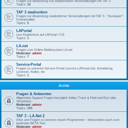
Fragen zur Abwicklung von stadionnahen Veranstaltungen mit TAF 3
Topics:
10
TAF 3 stadionfern
Fragen zur Abwicklung stadionferner Veranstaltungen mit TAF 3 - "Ausdauer"-
Funktionalität
Topics:
5
LAPortal
Live-Ergebnisse auf LAPortal / CIS
Topics:
1
LA.net
Fragen zum Online-Meldesystem LA.net
Moderator:
admin
Topics:
7
Service-Portal
Fragen zu unserem Service-Portal (service.LAPortal.net): Anmeldung,
Lizenzen, Rollen, etc
Topics:
1
Archiv
Fragen & Antworten
Allgemeine Support Fragen bezüglich Seltec Track & Field und Run (alte
Versionen).
Moderator:
admin
Topics:
193
TAF 3 - LA.Net 2
Infos und Fragen zu unseren neuen Programmen - inbesondere auch zum
laufenden BETA-Test
Moderator:
admin