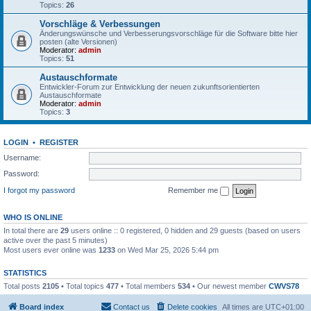
Topics:
26
Vorschläge & Verbessungen
Änderungswünsche und Verbesserungsvorschläge für die Software bitte hier
posten (alte Versionen)
Moderator:
admin
Topics:
51
Austauschformate
Entwickler-Forum zur Entwicklung der neuen zukunftsorientierten
Austauschformate
Moderator:
admin
Topics:
3
LOGIN
•
REGISTER
Username:
Password:
I forgot my password
Remember me
WHO IS ONLINE
In total there are
29
users online :: 0 registered, 0 hidden and 29 guests (based on users
active over the past 5 minutes)
Most users ever online was
1233
on Wed Mar 25, 2026 5:44 pm
STATISTICS
Total posts
2105
• Total topics
477
• Total members
534
• Our newest member
CWVS78
Board index
Contact us
Delete cookies
All times are
UTC+01:00