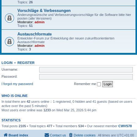
Topics:
26
Vorschläge & Verbessungen
Änderungswünsche und Verbesserungsvorschläge für die Software bitte hier
posten (alte Versionen)
Moderator:
admin
Topics:
51
Austauschformate
Entwickler-Forum zur Entwicklung der neuen zukunftsorientierten
Austauschformate
Moderator:
admin
Topics:
3
LOGIN
•
REGISTER
Username:
Password:
I forgot my password
Remember me
WHO IS ONLINE
In total there are
42
users online :: 1 registered, 0 hidden and 41 guests (based on users
active over the past 5 minutes)
Most users ever online was
1233
on Wed Mar 25, 2026 5:44 pm
STATISTICS
Total posts
2105
• Total topics
477
• Total members
534
• Our newest member
CWVS78
Board index
Contact us
Delete cookies
All times are
UTC+01:00