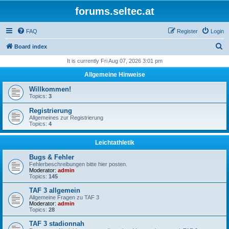
forums.seltec.at
FAQ
Register
Login
S
Board index
e
It is currently Fri Aug 07, 2026 3:01 pm
a
Allgemeine Hinweise
r
Willkommen!
c
Topics:
3
h
Registrierung
Allgemeines zur Registrierung
Topics:
4
Leichtathletik
Bugs & Fehler
Fehlerbeschreibungen bitte hier posten.
Moderator:
admin
Topics:
145
TAF 3 allgemein
Allgemeine Fragen zu TAF 3
Moderator:
admin
Topics:
28
TAF 3 stadionnah