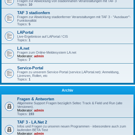
Fragen zur Abwicklung von stadionnahen Veranstaltungen mit TAF 3
Topics:
10
TAF 3 stadionfern
Fragen zur Abwicklung stadionferner Veranstaltungen mit TAF 3 - "Ausdauer"-
Funktionalität
Topics:
5
LAPortal
Live-Ergebnisse auf LAPortal / CIS
Topics:
1
LA.net
Fragen zum Online-Meldesystem LA.net
Moderator:
admin
Topics:
7
Service-Portal
Fragen zu unserem Service-Portal (service.LAPortal.net): Anmeldung,
Lizenzen, Rollen, etc
Topics:
1
Archiv
Fragen & Antworten
Allgemeine Support Fragen bezüglich Seltec Track & Field und Run (alte
Versionen).
Moderator:
admin
Topics:
193
TAF 3 - LA.Net 2
Infos und Fragen zu unseren neuen Programmen - inbesondere auch zum
laufenden BETA-Test
Moderator:
admin